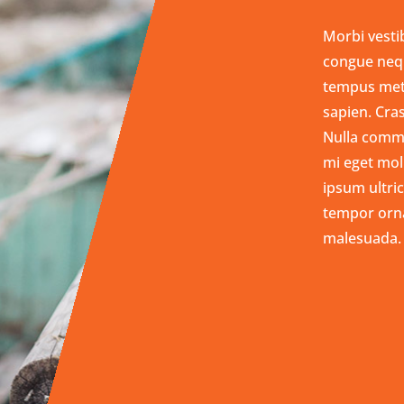
Morbi vesti
congue neq
tempus metu
sapien. Cra
Nulla comm
mi eget mol
ipsum ultric
tempor ornar
malesuada.